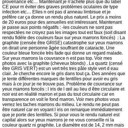
provenance etc… Maintenant je n'achète plus que du label
CE pour m éviter des graves problèmes oculaires de type
infection etc… Elles n ont pas d anneau limbisue et je
préfère car ça donne un rendu plus naturel. Le prix a moins
de 20 euros pour des annuelles est intéressant. Maintenant
je passe aux points négatifs : -les couleurs ne sont pas
respectées ne croyez pas les images tout est faux (soit disant
rendu fidèle des couleurs faux sur yeux marrons foncés) : La
graphite (censée être GRISE) catastrophe sur yeux marrons
on dirait une personne âgée souffrant de cataracte. Une
couleur bleue foncée très fade qui donne un regard malade.
Sur yeux marrons la couvrance n est pas top. Voir mes
photos avec la graphite (cheveux blonds) . La quartz (censé
être GRIS VERT) est un vert très tres pâle style vert d eau
clair. Je cherche encore le gris dans tout ça. Des années que
je tente différentes marques de lentilles pour avoir eu gris
mais à ce jour je ne trouve pas. Problème de couvrance sur
yeux marrons foncés : l iris de l œil au lieu d être circulaire et
noir est en réalité marron et pas du tout circulaire car en
transparence on voit le fond marron. Voir mes photos vous
verrez les taches marrons du milieu. Le rendu ne peut pas
être naturel car en voyant l iris on remarque immédiatement
que je porte des lentilles. Si pour vous le rendu naturel est
capital alors sur yeux marrons je ne vous conseille ni la
couleur quartz ni graphite. Le diamètre est de 14, 2 mm mais