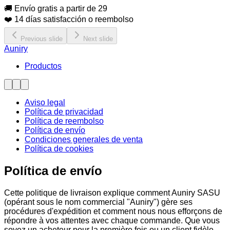
🚚 Envío gratis a partir de 29
❤️ 14 días satisfacción o reembolso
Previous slide
Next slide
Auniry
Productos
Aviso legal
Política de privacidad
Política de reembolso
Política de envío
Condiciones generales de venta
Política de cookies
Política de envío
Cette politique de livraison explique comment Auniry SASU
(opérant sous le nom commercial "Auniry") gère ses
procédures d'expédition et comment nous nous efforçons de
répondre à vos attentes avec chaque commande. Que vous
soyez un acheteur pour la première fois ou un client fidèle,