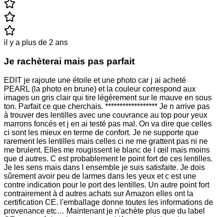
il y a plus de 2 ans
Je rachèterai mais pas parfait
EDIT je rajoute une étoile et une photo car j ai acheté
PEARL (la photo en brune) et la couleur correspond aux
images un gris clair qui tire légèrement sur le mauve en sous
ton. Parfait ce que cherchais. ****************** Je n arrive pas
à trouver des lentilles avec une couvrance au top pour yeux
marrons foncés et j en ai testé pas mal. On va dire que celles
ci sont les mieux en terme de confort. Je ne supporte que
rarement les lentilles mais celles ci ne me grattent pas ni ne
me brulent. Elles me rougissent le blanc de l œil mais moins
que d autres. C est probablement le point fort de ces lentilles.
Je les sens mais dans l ensemble je suis satisfaite. Je dois
sûrement avoir peu de larmes dans les yeux et c est une
contre indication pour le port des lentilles. Un autre point fort
contrairement à d autres achats sur Amazon elles ont la
certification CE. l'emballage donne toutes les informations de
provenance etc… Maintenant je n'achète plus que du label