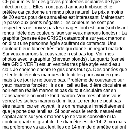
CE pour m éviter des graves problèmes oculaires de type
infection etc… Elles n ont pas d anneau limbisue et je
préfère car ça donne un rendu plus naturel. Le prix a moins
de 20 euros pour des annuelles est intéressant. Maintenant
je passe aux points négatifs : -les couleurs ne sont pas
respectées ne croyez pas les images tout est faux (soit disant
rendu fidèle des couleurs faux sur yeux marrons foncés) : La
graphite (censée être GRISE) catastrophe sur yeux marrons
on dirait une personne âgée souffrant de cataracte. Une
couleur bleue foncée très fade qui donne un regard malade.
Sur yeux marrons la couvrance n est pas top. Voir mes
photos avec la graphite (cheveux blonds) . La quartz (censé
être GRIS VERT) est un vert très tres pâle style vert d eau
clair. Je cherche encore le gris dans tout ça. Des années que
je tente différentes marques de lentilles pour avoir eu gris
mais à ce jour je ne trouve pas. Problème de couvrance sur
yeux marrons foncés : l iris de l œil au lieu d être circulaire et
noir est en réalité marron et pas du tout circulaire car en
transparence on voit le fond marron. Voir mes photos vous
verrez les taches marrons du milieu. Le rendu ne peut pas
être naturel car en voyant l iris on remarque immédiatement
que je porte des lentilles. Si pour vous le rendu naturel est
capital alors sur yeux marrons je ne vous conseille ni la
couleur quartz ni graphite. Le diamètre est de 14, 2 mm mais
ma préférence va aux lentilles de 14 mm de diamètre qui ont