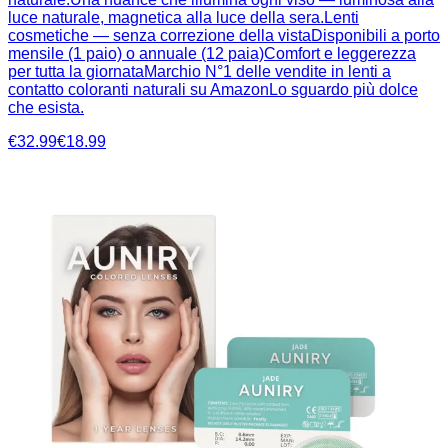
luce naturale, magnetica alla luce della sera.Lenti
cosmetiche — senza correzione della vistaDisponibili a porto
mensile (1 paio) o annuale (12 paia)Comfort e leggerezza
per tutta la giornataMarchio N°1 delle vendite in lenti a
contatto coloranti naturali su AmazonLo sguardo più dolce
che esista.
€32.99
€18.99