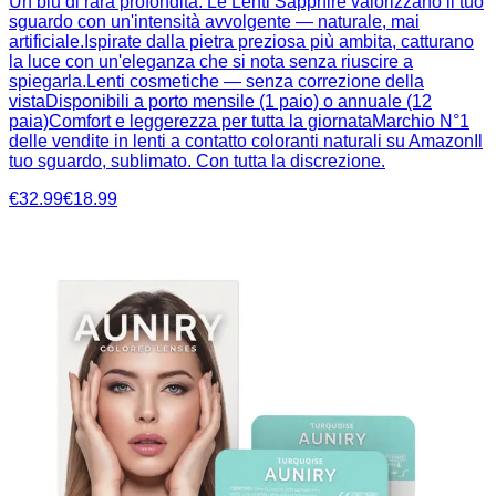
Un blu di rara profondità. Le Lenti Sapphire valorizzano il tuo
sguardo con un'intensità avvolgente — naturale, mai
artificiale.Ispirate dalla pietra preziosa più ambita, catturano
la luce con un'eleganza che si nota senza riuscire a
spiegarla.Lenti cosmetiche — senza correzione della
vistaDisponibili a porto mensile (1 paio) o annuale (12
paia)Comfort e leggerezza per tutta la giornataMarchio N°1
delle vendite in lenti a contatto coloranti naturali su AmazonIl
tuo sguardo, sublimato. Con tutta la discrezione.
€32.99
€18.99