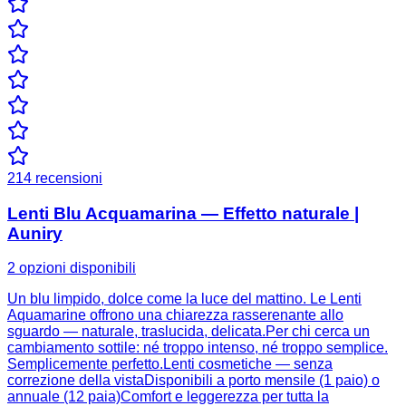
214
recensioni
Lenti Blu Acquamarina — Effetto naturale |
Auniry
2 opzioni disponibili
Un blu limpido, dolce come la luce del mattino. Le Lenti
Aquamarine offrono una chiarezza rasserenante allo
sguardo — naturale, traslucida, delicata.Per chi cerca un
cambiamento sottile: né troppo intenso, né troppo semplice.
Semplicemente perfetto.Lenti cosmetiche — senza
correzione della vistaDisponibili a porto mensile (1 paio) o
annuale (12 paia)Comfort e leggerezza per tutta la