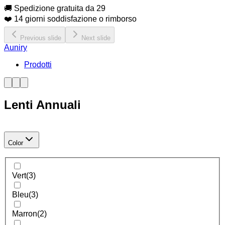
🚚 Spedizione gratuita da 29
❤️ 14 giorni soddisfazione o rimborso
Previous slide
Next slide
Auniry
Prodotti
Lenti Annuali
Color
Vert
(
3
)
Bleu
(
3
)
Marron
(
2
)