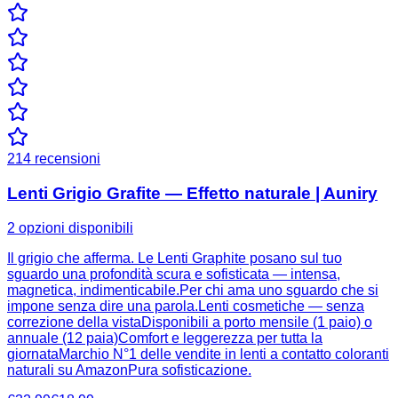
214
recensioni
Lenti Grigio Grafite — Effetto naturale | Auniry
2 opzioni disponibili
Il grigio che afferma. Le Lenti Graphite posano sul tuo
sguardo una profondità scura e sofisticata — intensa,
magnetica, indimenticabile.Per chi ama uno sguardo che si
impone senza dire una parola.Lenti cosmetiche — senza
correzione della vistaDisponibili a porto mensile (1 paio) o
annuale (12 paia)Comfort e leggerezza per tutta la
giornataMarchio N°1 delle vendite in lenti a contatto coloranti
naturali su AmazonPura sofisticazione.