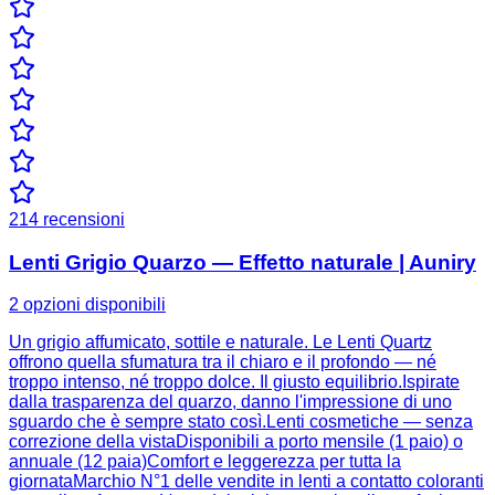
214
recensioni
Lenti Grigio Quarzo — Effetto naturale | Auniry
2 opzioni disponibili
Un grigio affumicato, sottile e naturale. Le Lenti Quartz
offrono quella sfumatura tra il chiaro e il profondo — né
troppo intenso, né troppo dolce. Il giusto equilibrio.Ispirate
dalla trasparenza del quarzo, danno l'impressione di uno
sguardo che è sempre stato così.Lenti cosmetiche — senza
correzione della vistaDisponibili a porto mensile (1 paio) o
annuale (12 paia)Comfort e leggerezza per tutta la
giornataMarchio N°1 delle vendite in lenti a contatto coloranti