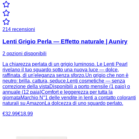
214
recensioni
Lenti Grigio Perla — Effetto naturale | Auniry
2 opzioni disponibili
La chiarezza perlata di un grigio luminoso. Le Lenti Pearl
rivelano il tuo sguardo sotto una nuova luce — dolce,
raffinata, di un'eleganza senza sforzo.Un grigio che non è
neutro: brilla, cattura, seduce.Lenti cosmetiche — senza
correzione della vistaDisponibili a porto mensile (1 paio) o
annuale (12 paia)Comfort e leggerezza per tutta la
giornataMarchio N°1 delle vendite in lenti a contatto coloranti
naturali su AmazonLa dolcezza di uno sguardo perlato.
€32.99
€18.99