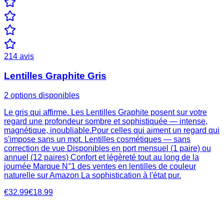
214
avis
Lentilles Graphite Gris
2 options disponibles
Le gris qui affirme. Les Lentilles Graphite posent sur votre
regard une profondeur sombre et sophistiquée — intense,
magnétique, inoubliable.Pour celles qui aiment un regard qui
s'impose sans un mot. Lentilles cosmétiques — sans
correction de vue Disponibles en port mensuel (1 paire) ou
annuel (12 paires) Confort et légèreté tout au long de la
journée Marque N°1 des ventes en lentilles de couleur
naturelle sur Amazon La sophistication à l'état pur.
€32.99
€18.99