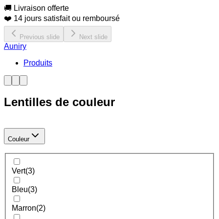
🚚 Livraison offerte
❤️ 14 jours satisfait ou remboursé
Previous slide
Next slide
Auniry
Produits
Lentilles de couleur
Couleur
Vert
(
3
)
Bleu
(
3
)
Marron
(
2
)