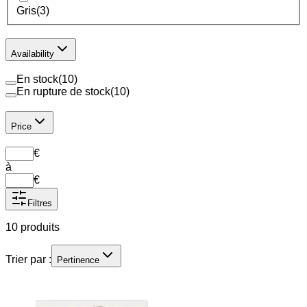
Gris
(
3
)
Availability
En stock
(
10
)
En rupture de stock
(
10
)
Price
€
à
€
Filtres
10 produits
Trier par :
Pertinence