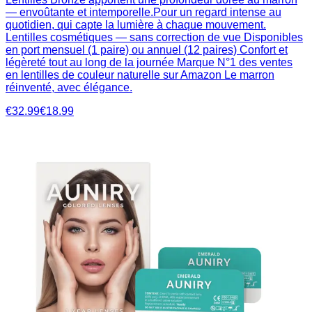
— envoûtante et intemporelle.Pour un regard intense au
quotidien, qui capte la lumière à chaque mouvement.
Lentilles cosmétiques — sans correction de vue Disponibles
en port mensuel (1 paire) ou annuel (12 paires) Confort et
légèreté tout au long de la journée Marque N°1 des ventes
en lentilles de couleur naturelle sur Amazon Le marron
réinventé, avec élégance.
€32.99
€18.99