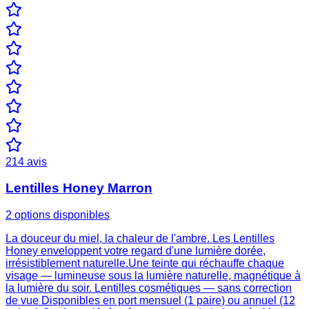
214
avis
Lentilles Honey Marron
2 options disponibles
La douceur du miel, la chaleur de l'ambre. Les Lentilles
Honey enveloppent votre regard d'une lumière dorée,
irrésistiblement naturelle.Une teinte qui réchauffe chaque
visage — lumineuse sous la lumière naturelle, magnétique à
la lumière du soir. Lentilles cosmétiques — sans correction
de vue Disponibles en port mensuel (1 paire) ou annuel (12