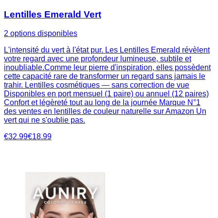
Lentilles Emerald Vert
2 options disponibles
L'intensité du vert à l'état pur. Les Lentilles Emerald révèlent
votre regard avec une profondeur lumineuse, subtile et
inoubliable.Comme leur pierre d'inspiration, elles possèdent
cette capacité rare de transformer un regard sans jamais le
trahir. Lentilles cosmétiques — sans correction de vue
Disponibles en port mensuel (1 paire) ou annuel (12 paires)
Confort et légèreté tout au long de la journée Marque N°1
des ventes en lentilles de couleur naturelle sur Amazon Un
vert qui ne s'oublie pas.
€32.99
€18.99