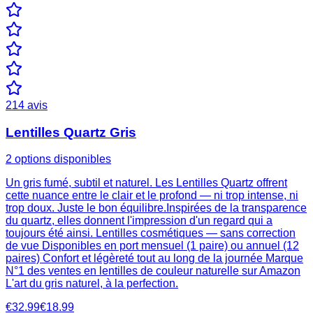
214
avis
Lentilles Quartz Gris
2 options disponibles
Un gris fumé, subtil et naturel. Les Lentilles Quartz offrent
cette nuance entre le clair et le profond — ni trop intense, ni
trop doux. Juste le bon équilibre.Inspirées de la transparence
du quartz, elles donnent l'impression d'un regard qui a
toujours été ainsi. Lentilles cosmétiques — sans correction
de vue Disponibles en port mensuel (1 paire) ou annuel (12
paires) Confort et légèreté tout au long de la journée Marque
N°1 des ventes en lentilles de couleur naturelle sur Amazon
L'art du gris naturel, à la perfection.
€32.99
€18.99