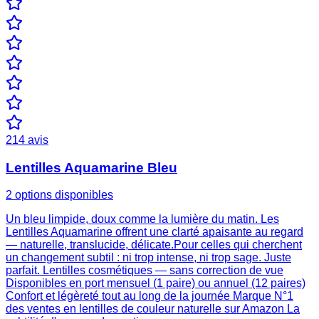
214
avis
Lentilles Aquamarine Bleu
2 options disponibles
Un bleu limpide, doux comme la lumière du matin. Les
Lentilles Aquamarine offrent une clarté apaisante au regard
— naturelle, translucide, délicate.Pour celles qui cherchent
un changement subtil : ni trop intense, ni trop sage. Juste
parfait. Lentilles cosmétiques — sans correction de vue
Disponibles en port mensuel (1 paire) ou annuel (12 paires)
Confort et légèreté tout au long de la journée Marque N°1
des ventes en lentilles de couleur naturelle sur Amazon La