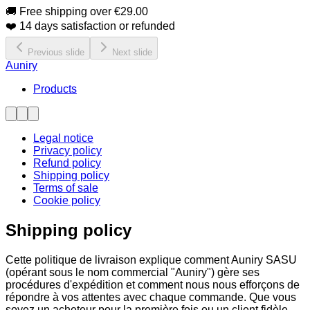
🚚 Free shipping over €29.00
❤️ 14 days satisfaction or refunded
Previous slide
Next slide
Auniry
Products
Legal notice
Privacy policy
Refund policy
Shipping policy
Terms of sale
Cookie policy
Shipping policy
Cette politique de livraison explique comment Auniry SASU
(opérant sous le nom commercial "Auniry") gère ses
procédures d'expédition et comment nous nous efforçons de
répondre à vos attentes avec chaque commande. Que vous
soyez un acheteur pour la première fois ou un client fidèle,